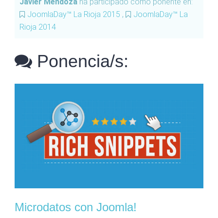
Javier Mendoza
ha participado como ponente en:
JoomlaDay™ La Rioja 2015
,
JoomlaDay™ La
Rioja 2014
Ponencia/s:
Microdatos con Joomla!