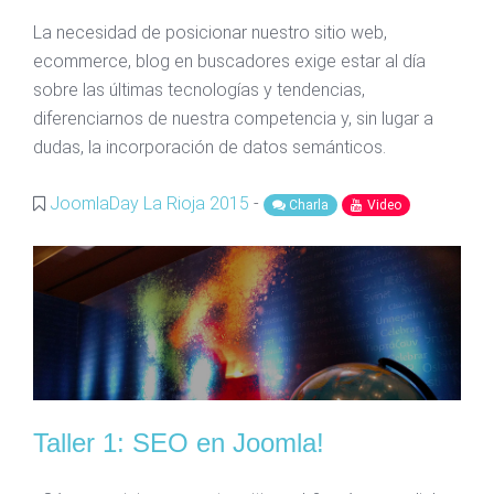
La necesidad de posicionar nuestro sitio web,
ecommerce, blog en buscadores exige estar al día
sobre las últimas tecnologías y tendencias,
diferenciarnos de nuestra competencia y, sin lugar a
dudas, la incorporación de datos semánticos.
JoomlaDay La Rioja 2015
-
Charla
Video
Taller 1: SEO en Joomla!