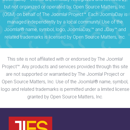
but not organized or operated by, Open Source Matters, Inc.
(OSM) on behalf of The Joomla! Project™. Each JoomlaDay is
managed independently by a local community. Use of the
Joomla!® name, symbol, logo, JoomlaDay,™ and JDay™ and
related trademarks is licensed by Open Source Matters, Inc.
This site is not affiliated with or endorsed by The Joomla!
Project™. Any products and services provided through this site
are not supported or warrantied by The Joomla! Project or
Open Source Matters, Inc. Use of the Joomla!® name, symbol,
logo and related trademarks is permitted under a limited license
granted by Open Source Matters, Inc.