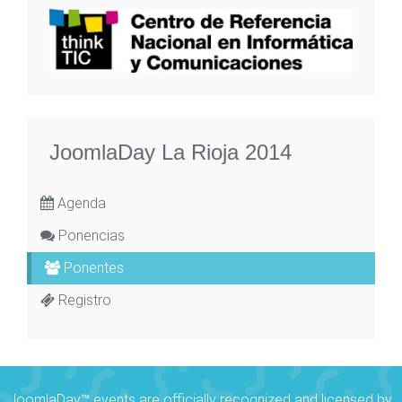
JoomlaDay La Rioja 2014
Agenda
Ponencias
Ponentes
Registro
JoomlaDay™ events are officially recognized and licensed by,