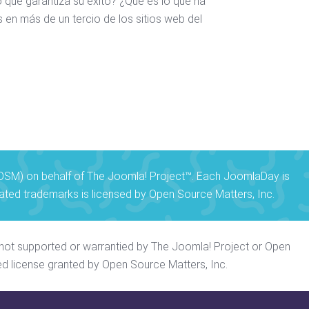
o que garantiza su éxito? ¿Qué es lo que ha
 en más de un tercio de los sitios web del
 (OSM) on behalf of The Joomla! Project™. Each JoomlaDay is
ted trademarks is licensed by Open Source Matters, Inc.
re not supported or warrantied by The Joomla! Project or Open
ed license granted by Open Source Matters, Inc.