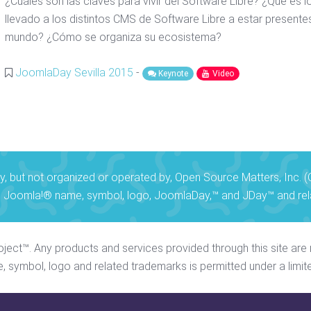
¿Cuáles son las claves para vivir del Software Libre? ¿Qué es l
llevado a los distintos CMS de Software Libre a estar presentes
mundo? ¿Cómo se organiza su ecosistema?
JoomlaDay Sevilla 2015
-
Keynote
Video
y, but not organized or operated by, Open Source Matters, Inc.
 Joomla!® name, symbol, logo, JoomlaDay,™ and JDay™ and rela
Project™. Any products and services provided through this site a
 symbol, logo and related trademarks is permitted under a limit