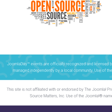
JoomlaDay™ events are officially recognized and licensed b
managed independently by a local community. Use of the
This site is not affiliated with or endorsed by The Joomla! 
Source Matters, Inc. Use of the Joomla!® name,