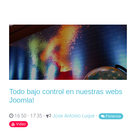
Todo bajo control en nuestras webs
Joomla!
16:50 - 17:35 -
Jose Antonio Luque
-
Ponencia
Video