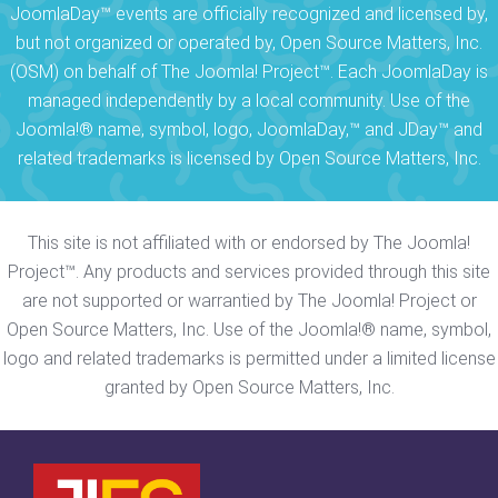
JoomlaDay™ events are officially recognized and licensed by,
but not organized or operated by, Open Source Matters, Inc.
(OSM) on behalf of The Joomla! Project™. Each JoomlaDay is
managed independently by a local community. Use of the
Joomla!® name, symbol, logo, JoomlaDay,™ and JDay™ and
related trademarks is licensed by Open Source Matters, Inc.
This site is not affiliated with or endorsed by The Joomla!
Project™. Any products and services provided through this site
are not supported or warrantied by The Joomla! Project or
Open Source Matters, Inc. Use of the Joomla!® name, symbol,
logo and related trademarks is permitted under a limited license
granted by Open Source Matters, Inc.