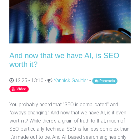
And now that we have AI, is SEO
worth it?
12:25 - 13:10 -
Yannick Gaultier
-
Ponencia
Video
You probably heard that "SEO is complicated" and
"always changing." And now that we have AI, is it even
worth it? While there's a grain of truth to that, much of
SEO, particularly technical SEO, is far less complex than
it's made out to be. And AI-based search engines only