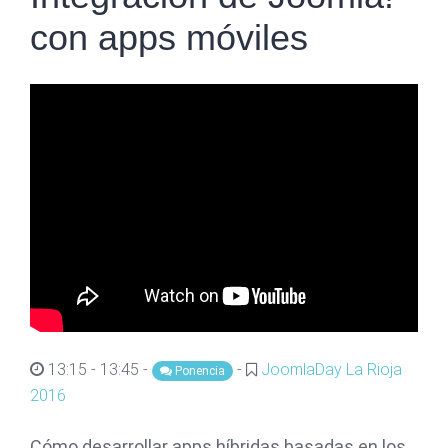
con apps móviles
13:15 - 13:45 -
-
JoomlaDay La Rioja
Ponencia
2016
Cómo desarrollar apps híbridas basadas en los