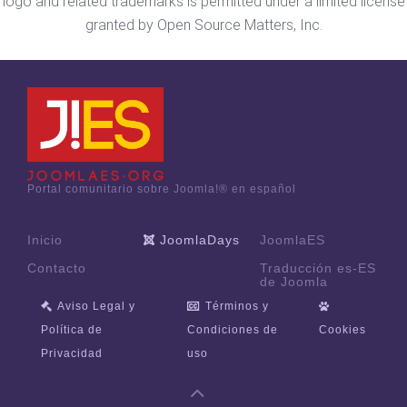
logo and related trademarks is permitted under a limited license
granted by Open Source Matters, Inc.
Portal comunitario sobre Joomla!® en español
Inicio
JoomlaDays
JoomlaES
Contacto
Traducción es-ES
de Joomla
Aviso Legal y
Términos y
Política de
Condiciones de
Cookies
Privacidad
uso