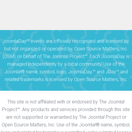
JoomlaDay™ events are officially recognized and licensed by,
but not organized or operated by, Open Source Matters, Inc.
(OSM) on behalf of The Joomla! Project™. Each JoomlaDay is
managed independently by a local community. Use of the
Joomla!® name, symbol, logo, JoomlaDay,™ and JDay™ and
related trademarks is licensed by Open Source Matters, Inc.
This site is not affiliated with or endorsed by The Joomla!
Project™. Any products and services provided through this site
are not supported or warrantied by The Joomla! Project or
Open Source Matters, Inc. Use of the Joomla!® name, symbol,