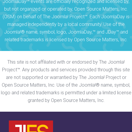
JoomlaDay™ events are officially recognized and licensed by,
but not organized or operated by, Open Source Matters, Inc.
(OSM) on behalf of The Joomla! Project™. Each JoomlaDay is
managed independently by a local community. Use of the
Joomla!® name, symbol, logo, JoomlaDay,™ and JDay™ and
related trademarks is licensed by Open Source Matters, Inc.
This site is not affiliated with or endorsed by The Joomla!
Project™. Any products and services provided through this site
are not supported or warrantied by The Joomla! Project or
Open Source Matters, Inc. Use of the Joomla!® name, symbol,
logo and related trademarks is permitted under a limited license
granted by Open Source Matters, Inc.