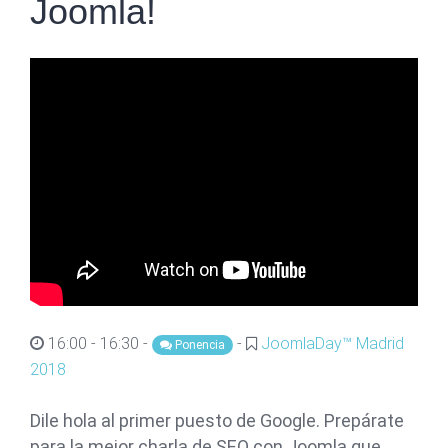
Joomla!
16:00 - 16:30 -
-
JoomlaDay™ Madrid
Ponencia
2018
Dile hola al primer puesto de Google. Prepárate
para la mejor charla de SEO con Joomla que