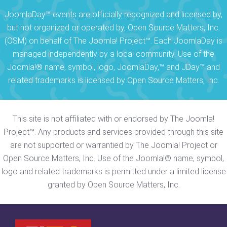
JoomlaDay™ events are officially recognized and licensed by,
but not organized or operated by, Open Source Matters, Inc.
(OSM) on behalf of The Joomla! Project™. Each JoomlaDay is
managed independently by a local community. Use of the
Joomla!® name, symbol, logo, JoomlaDay,™ and JDay™ and
related trademarks is licensed by Open Source Matters, Inc.
This site is not affiliated with or endorsed by The Joomla!
Project™. Any products and services provided through this site
are not supported or warrantied by The Joomla! Project or
Open Source Matters, Inc. Use of the Joomla!® name, symbol,
logo and related trademarks is permitted under a limited license
granted by Open Source Matters, Inc.