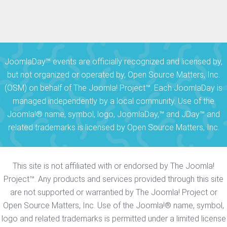
JoomlaDay™ events are officially recognized and licensed by,
but not organized or operated by, Open Source Matters, Inc.
(OSM) on behalf of The Joomla! Project™. Each JoomlaDay is
managed independently by a local community. Use of the
Joomla!® name, symbol, logo, JoomlaDay,™ and JDay™ and
related trademarks is licensed by Open Source Matters, Inc.
This site is not affiliated with or endorsed by The Joomla!
Project™. Any products and services provided through this site
are not supported or warrantied by The Joomla! Project or
Open Source Matters, Inc. Use of the Joomla!® name, symbol,