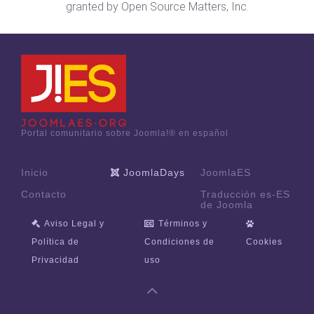
logo and related trademarks is permitted under a limited license
granted by Open Source Matters, Inc.
Portal comunitario sobre Joomla!® en español
Inicio
JoomlaDays
JoomlaES
Contacto
Traducción es-ES
de Joomla
Aviso Legal y
Términos y
Política de
Condiciones de
Cookies
Privacidad
uso