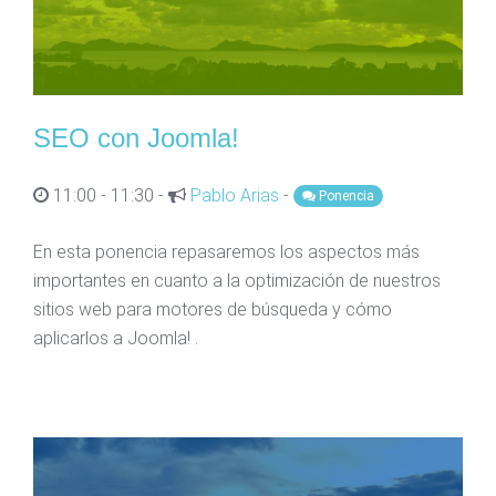
SEO con Joomla!
11:00 - 11:30 -
Pablo Arias
-
Ponencia
En esta ponencia repasaremos los aspectos más
importantes en cuanto a la optimización de nuestros
sitios web para motores de búsqueda y cómo
aplicarlos a Joomla! .