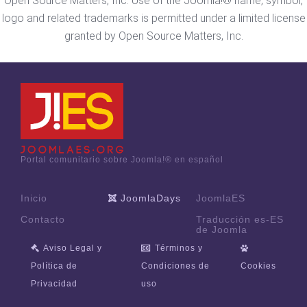
Open Source Matters, Inc. Use of the Joomla!® name, symbol,
logo and related trademarks is permitted under a limited license
granted by Open Source Matters, Inc.
Portal comunitario sobre Joomla!® en español
Inicio
JoomlaDays
JoomlaES
Contacto
Traducción es-ES
de Joomla
Aviso Legal y
Términos y
Política de
Condiciones de
Cookies
Privacidad
uso