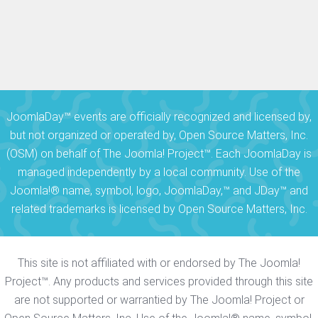
JoomlaDay™ events are officially recognized and licensed by,
but not organized or operated by, Open Source Matters, Inc.
(OSM) on behalf of The Joomla! Project™. Each JoomlaDay is
managed independently by a local community. Use of the
Joomla!® name, symbol, logo, JoomlaDay,™ and JDay™ and
related trademarks is licensed by Open Source Matters, Inc.
This site is not affiliated with or endorsed by The Joomla!
Project™. Any products and services provided through this site
are not supported or warrantied by The Joomla! Project or