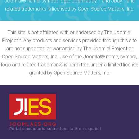
Joomla!® name, symbol, logo, JoomlaDay,™ and JDay™ and
related trademarks is licensed by Open Source Matters, Inc.
This site is not affiliated with or endorsed by The Joomla!
Project™. Any products and services provided through this site
are not supported or warrantied by The Joomla! Project or
Open Source Matters, Inc. Use of the Joomla!® name, symbol,
logo and related trademarks is permitted under a limited license
granted by Open Source Matters, Inc.
Portal comunitario sobre Joomla!® en español