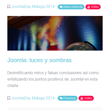
JoomlaDay Málaga 2014
-
Mesa redonda
Video
Joomla: luces y sombras
Desmitificando mitos y falsas conclusiones así como
enfatizando los puntos positivos de Joomla! en esta
charla.
JoomlaDay Málaga 2014
-
Ponencia
Video