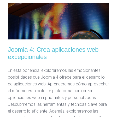
Joomla 4: Crea aplicaciones web
excepcionales
En esta ponencia, exploraremos las emocionantes
posibilidades que Joomla 4 ofrece para el desarrollo
de aplicaciones web. Aprenderemos cómo aprovechar
al máximo esta potente plataforma para crear
aplicaciones web impactantes y personalizadas.
Descubriremos las herramientas y técnicas clave para
el desarrollo eficiente. Además, exploraremos las