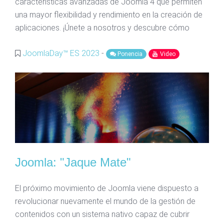
características avanzadas de Joomla 4 que permiten
una mayor flexibilidad y rendimiento en la creación de
aplicaciones. ¡Únete a nosotros y descubre cómo
JoomlaDay™ ES 2023
-
Ponencia
Video
Joomla: "Jaque Mate"
El próximo movimiento de Joomla viene dispuesto a
revolucionar nuevamente el mundo de la gestión de
contenidos con un sistema nativo capaz de cubrir