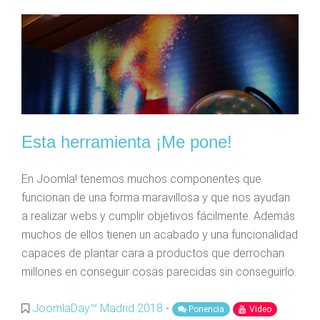
Esta herramienta ¡Me pone!
En Joomla! tenemos muchos componentes que
funcionan de una forma maravillosa y que nos ayudan
a realizar webs y cumplir objetivos fácilmente. Además
muchos de ellos tienen un acabado y una funcionalidad
capaces de plantar cara a productos que derrochan
millones en conseguir cosas parecidas sin conseguirlo.
JoomlaDay™ Madrid 2018
-
Ponencia
Video