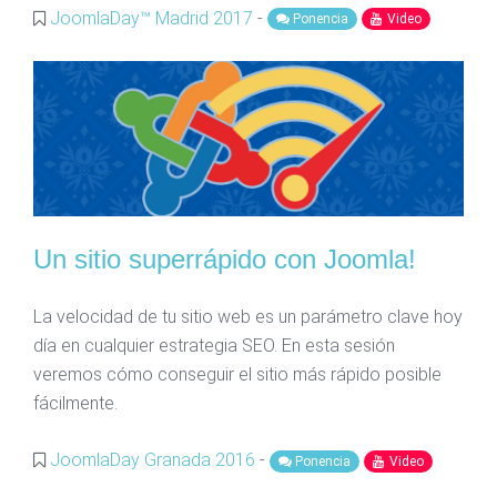
JoomlaDay™ Madrid 2017
-
Ponencia
Video
Un sitio superrápido con Joomla!
La velocidad de tu sitio web es un parámetro clave hoy
día en cualquier estrategia SEO. En esta sesión
veremos cómo conseguir el sitio más rápido posible
fácilmente.
JoomlaDay Granada 2016
-
Ponencia
Video