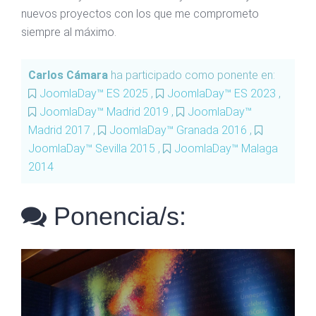
nuevos proyectos con los que me comprometo
siempre al máximo.
Carlos Cámara
ha participado como ponente en:
JoomlaDay™ ES 2025
,
JoomlaDay™ ES 2023
,
JoomlaDay™ Madrid 2019
,
JoomlaDay™
Madrid 2017
,
JoomlaDay™ Granada 2016
,
JoomlaDay™ Sevilla 2015
,
JoomlaDay™ Malaga
2014
Ponencia/s: