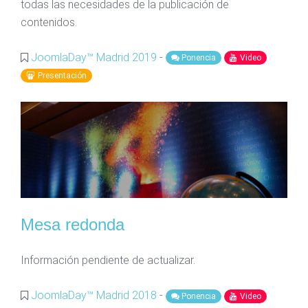
todas las necesidades de la publicación de
contenidos.
JoomlaDay™ Madrid 2019
-
Ponencia
Video
Presentación
Mesa redonda
Información pendiente de actualizar.
JoomlaDay™ Madrid 2018
-
Ponencia
Video