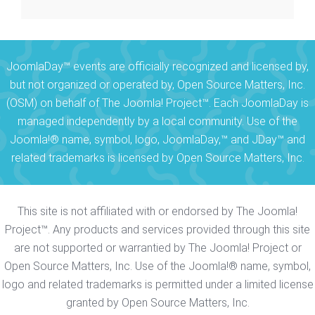
JoomlaDay™ events are officially recognized and licensed by,
but not organized or operated by, Open Source Matters, Inc.
(OSM) on behalf of The Joomla! Project™. Each JoomlaDay is
managed independently by a local community. Use of the
Joomla!® name, symbol, logo, JoomlaDay,™ and JDay™ and
related trademarks is licensed by Open Source Matters, Inc.
This site is not affiliated with or endorsed by The Joomla!
Project™. Any products and services provided through this site
are not supported or warrantied by The Joomla! Project or
Open Source Matters, Inc. Use of the Joomla!® name, symbol,
logo and related trademarks is permitted under a limited license
granted by Open Source Matters, Inc.