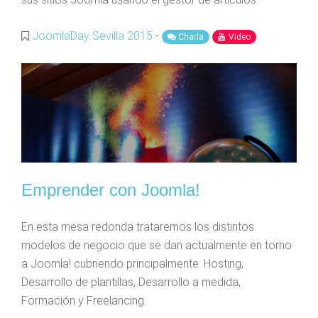
JoomlaDay Sevilla 2015
-
Charla
Video
Emprender con Joomla!
En esta mesa redonda trataremos los distintos
modelos de negocio que se dan actualmente en torno
a Joomla! cubriendo principalmente: Hosting,
Desarrollo de plantillas, Desarrollo a medida,
Formación y Freelancing.