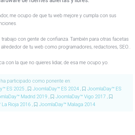
ardware de fuentes abiertas y libres.
dor, me ocupo de que tu web mejore y cumpla con sus
nciones.
o trabajo con gente de confianza. También para otras facetas
 alrededor de tu web como programadores, redactores, SEO…
ca con la que no quieres lidiar, de esa me ocupo yo.
s
ha participado como ponente en:
y™ ES 2025
,
JoomlaDay™ ES 2024
,
JoomlaDay™ ES
mlaDay™ Madrid 2019
,
JoomlaDay™ Vigo 2017
,
La Rioja 2016
,
JoomlaDay™ Malaga 2014