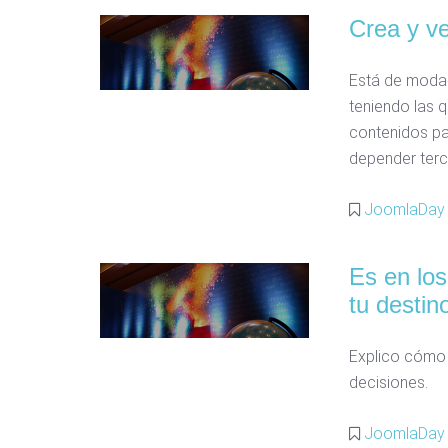
Crea y ve
Está de moda 
teniendo las 
contenidos pa
depender terc
JoomlaDay
Es en lo
tu destin
Explico cómo 
decisiones.
JoomlaDay