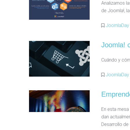
Analizamos la
de Joomla!, la
JoomlaDay 
Joomla! 
Cuándo y cómo
JoomlaDay 
Emprende
En esta mesa 
dan actualmen
Desarrollo de 