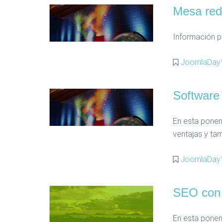
Mesa re
Información pe
JoomlaDay™
Software 
En esta ponenc
ventajas y ta
JoomlaDay™
SEO con 
En esta ponen