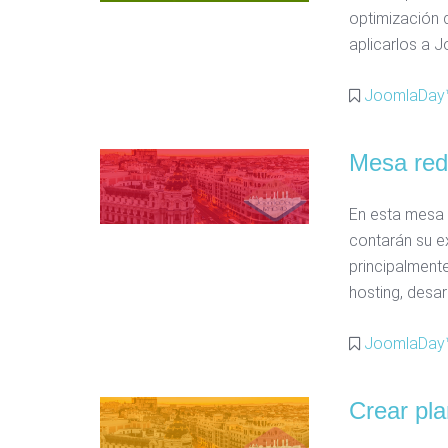
optimización 
aplicarlos a J
JoomlaDay™
Mesa re
En esta mesa 
contarán su ex
principalment
hosting, desar
JoomlaDay™
Crear pla