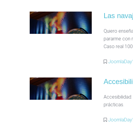
Las navaj
Quiero enseña
pararme con mi
Caso real 100
JoomlaDay
Accesibi
Accesibilidad:
prácticas.
JoomlaDay™