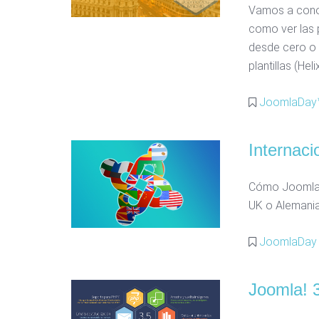
Vamos a conoc
como ver las p
desde cero o 
plantillas (He
JoomlaDay™
Internaci
Cómo Joomla 
UK o Alemania
JoomlaDay 
Joomla! 