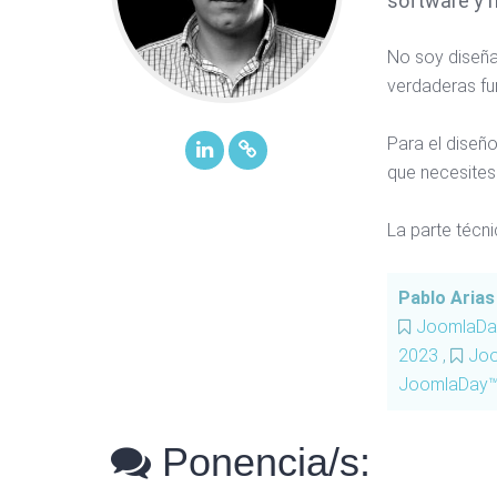
software y h
No soy diseña
verdaderas fu
Para el diseñ
que necesites
La parte técni
Pablo Aria
JoomlaDa
2023
,
Joo
JoomlaDay™ 
Ponencia/s: